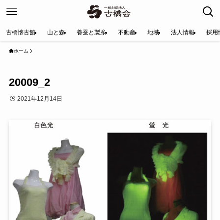
古橋懐古館
山と森
養蚕と製糸
不動産
地域
法人情報
採用
ホーム
20009_2
2021年12月14日