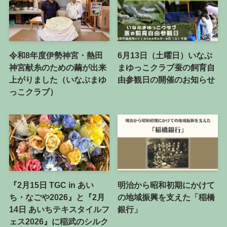
令和8年度伊勢神宮・熱田
6月13日（土曜日）いなぶ
神宮献糸のための繭が出来
まゆっこクラブ蚕の飼育自
上がりました（いなぶまゆ
由参観日の開催のお知らせ
っこクラブ）
『2月15日 TGC in あい
明治から昭和初期にかけて
ち・なごや2026』と『2月
の地域振興を支えた「稲橋
14日 あいちテキスタイルフ
銀行」
ェス2026』に稲武のシルク