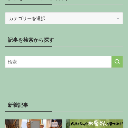
記
事
を
カ
記事を検索から探す
テ
ゴ
リ
ー
か
ら
探
す
新着記事