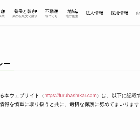
と森
養蚕と製糸
不動産
地域
法人情報
採用情報
お
事業
絹の伝統文化継承
場づくり
地方創生
シー
る本ウェブサイト（
https://furuhashikai.com
）は、以下に記載
情報を慎重に取り扱うと共に、適切な保護に努めてまいります