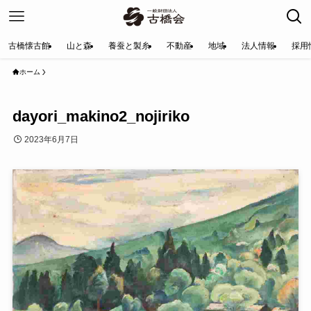
古橋懐古館
山と森
養蚕と製糸
不動産
地域
法人情報
採用
ホーム
dayori_makino2_nojiriko
2023年6月7日