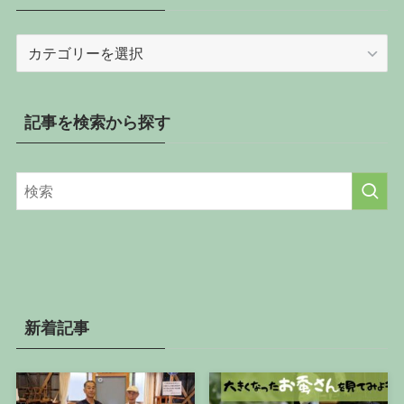
記
事
を
カ
記事を検索から探す
テ
ゴ
リ
ー
か
ら
探
す
新着記事