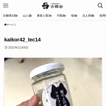
古橋懐古館
山と森
養蚕と製糸
不動産
地域
法人情報
採用
ホーム
kaikor42_lec14
2022年12月6日