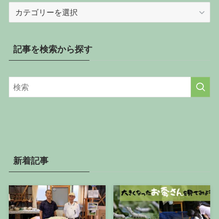
記
事
を
カ
記事を検索から探す
テ
ゴ
リ
ー
か
ら
探
す
新着記事