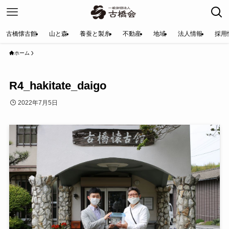
古橋懐古館
山と森
養蚕と製糸
不動産
地域
法人情報
採用
ホーム
R4_hakitate_daigo
2022年7月5日