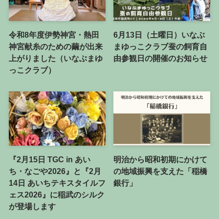
令和8年度伊勢神宮・熱田
6月13日（土曜日）いなぶ
神宮献糸のための繭が出来
まゆっこクラブ蚕の飼育自
上がりました（いなぶまゆ
由参観日の開催のお知らせ
っこクラブ）
『2月15日 TGC in あい
明治から昭和初期にかけて
ち・なごや2026』と『2月
の地域振興を支えた「稲橋
14日 あいちテキスタイルフ
銀行」
ェス2026』に稲武のシルク
が登場します