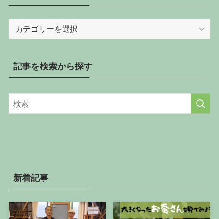
記
事
を
カ
記事を検索から探す
テ
ゴ
リ
ー
か
ら
探
す
新着記事