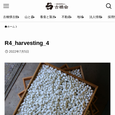
古橋懐古館
山と森
養蚕と製糸
不動産
地域
法人情報
採用
ホーム
R4_harvesting_4
2022年7月5日