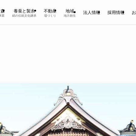
と森
養蚕と製糸
不動産
地域
法人情報
採用情報
お
事業
絹の伝統文化継承
場づくり
地方創生