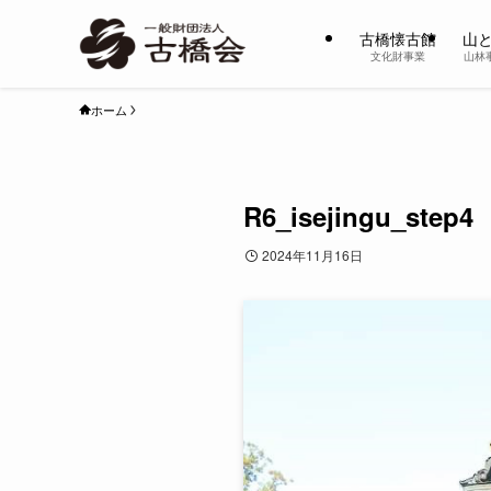
古橋懐古館
山
文化財事業
山林
ホーム
R6_isejingu_step4
2024年11月16日