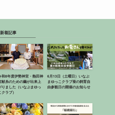
新着記事
令和8年度伊勢神宮・熱田神
6月13日（土曜日）いなぶ
宮献糸のための繭が出来上
まゆっこクラブ蚕の飼育自
がりました（いなぶまゆっ
由参観日の開催のお知らせ
こクラブ）