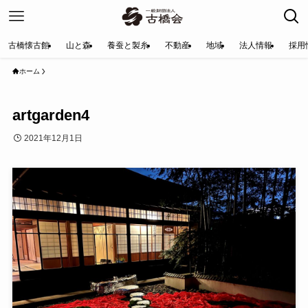
古橋懐古館
山と森
養蚕と製糸
不動産
地域
法人情報
採用
ホーム
artgarden4
2021年12月1日