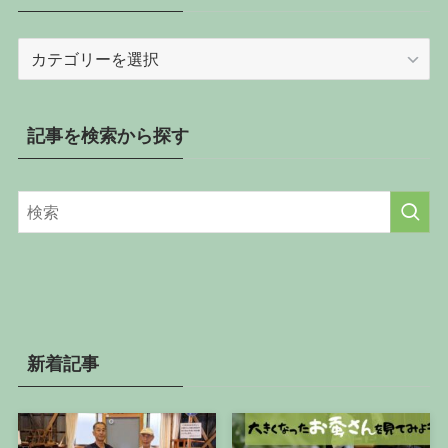
記
事
を
カ
記事を検索から探す
テ
ゴ
リ
ー
か
ら
探
す
新着記事