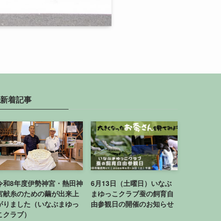
新着記事
令和8年度伊勢神宮・熱田神
6月13日（土曜日）いなぶ
宮献糸のための繭が出来上
まゆっこクラブ蚕の飼育自
がりました（いなぶまゆっ
由参観日の開催のお知らせ
こクラブ）