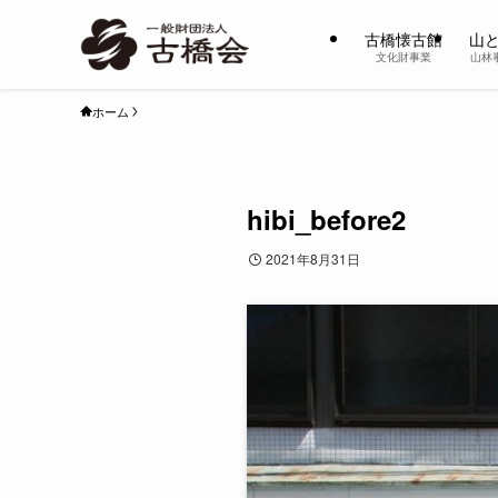
古橋懐古館
山
文化財事業
山林
ホーム
hibi_before2
2021年8月31日