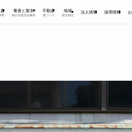
と森
養蚕と製糸
不動産
地域
法人情報
採用情報
お
事業
絹の伝統文化継承
場づくり
地方創生