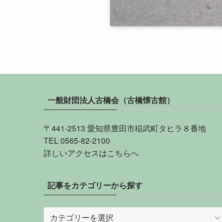
一般財団法人古橋会（古橋懐古館）
〒441-2513 愛知県豊田市稲武町タヒラ８番地
TEL 0565-82-2100
詳しい
アクセスはこちらへ
記事をカテゴリーから探す
記