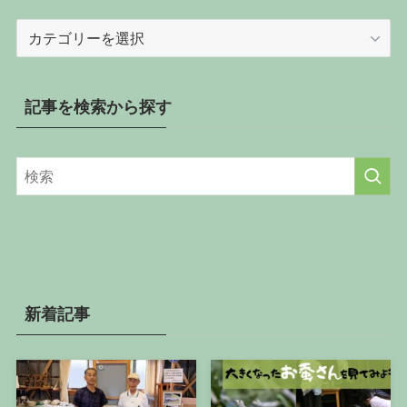
記
事
を
カ
記事を検索から探す
テ
ゴ
リ
ー
か
ら
探
す
新着記事