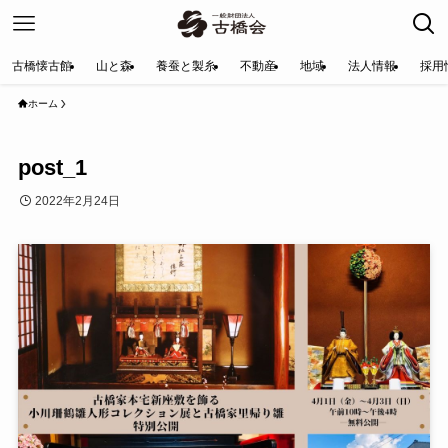
古橋懐古館
山と森
養蚕と製糸
不動産
地域
法人情報
採用
ホーム
post_1
2022年2月24日