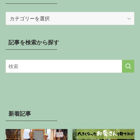
記
事
を
カ
記事を検索から探す
テ
ゴ
リ
ー
か
ら
探
す
新着記事