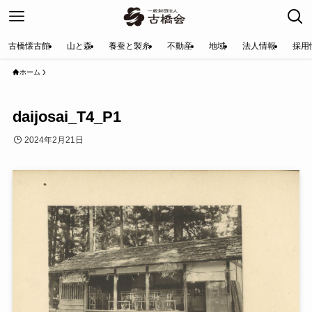
古橋懐古館
山と森
養蚕と製糸
不動産
地域
法人情報
採用
ホーム
daijosai_T4_P1
2024年2月21日