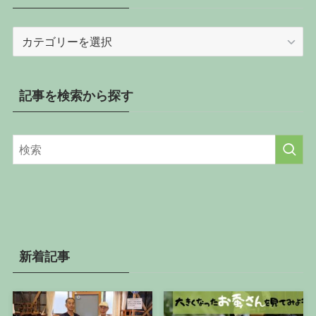
記
事
を
カ
記事を検索から探す
テ
ゴ
リ
ー
か
ら
探
す
新着記事