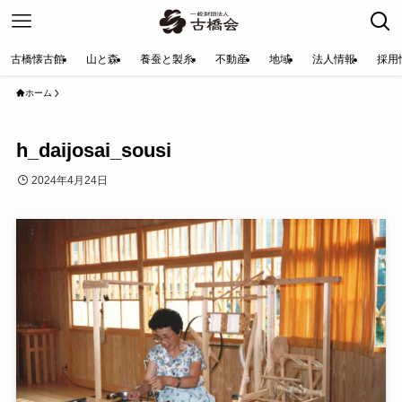
古橋懐古館
山と森
養蚕と製糸
不動産
地域
法人情報
採用
ホーム
h_daijosai_sousi
2024年4月24日