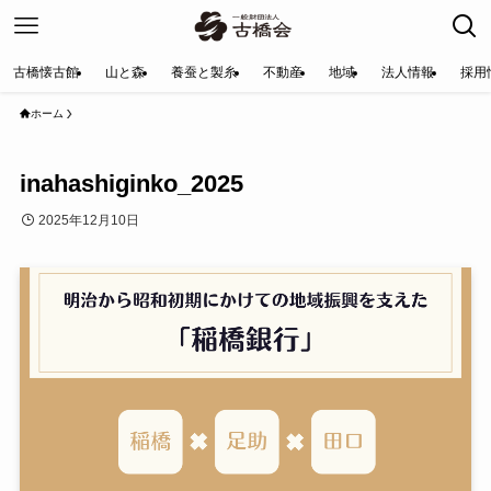
古橋懐古館
山と森
養蚕と製糸
不動産
地域
法人情報
採用
ホーム
inahashiginko_2025
2025年12月10日