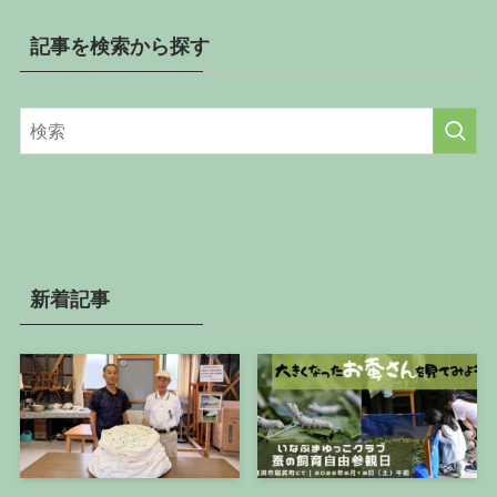
を
カ
記事を検索から探す
テ
ゴ
リ
ー
か
ら
探
す
新着記事