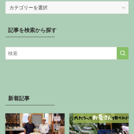
記
事
を
カ
記事を検索から探す
テ
ゴ
リ
ー
か
ら
探
す
新着記事