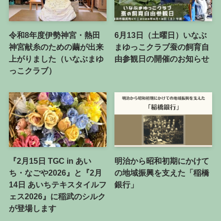
令和8年度伊勢神宮・熱田
6月13日（土曜日）いなぶ
神宮献糸のための繭が出来
まゆっこクラブ蚕の飼育自
上がりました（いなぶまゆ
由参観日の開催のお知らせ
っこクラブ）
『2月15日 TGC in あい
明治から昭和初期にかけて
ち・なごや2026』と『2月
の地域振興を支えた「稲橋
14日 あいちテキスタイルフ
銀行」
ェス2026』に稲武のシルク
が登場します