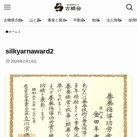
古橋懐古館
山と森
養蚕と製糸
不動産
地域
法人情報
採用
ホーム
silkyarnaward2
2024年2月14日