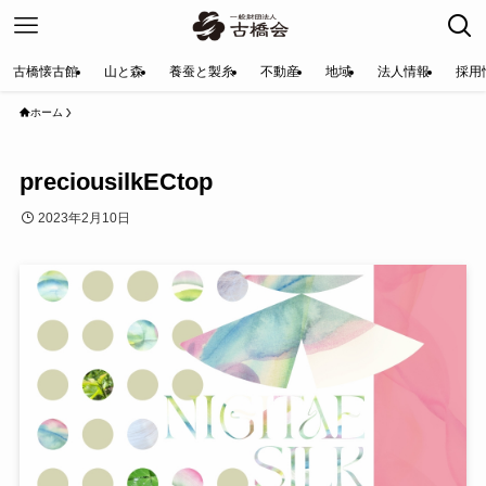
古橋懐古館
山と森
養蚕と製糸
不動産
地域
法人情報
採用
ホーム
preciousilkECtop
2023年2月10日