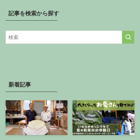
を
カ
記事を検索から探す
テ
ゴ
リ
ー
か
ら
探
す
新着記事