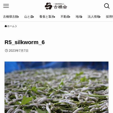
古橋懐古館
山と森
養蚕と製糸
不動産
地域
法人情報
採用
ホーム
R5_silkworm_6
2023年7月7日