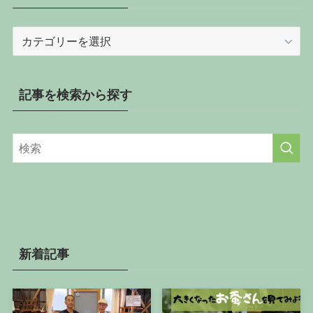
記
事
を
カ
記事を検索から探す
テ
ゴ
リ
ー
か
ら
探
す
新着記事