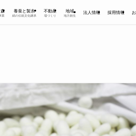
と森
養蚕と製糸
不動産
地域
法人情報
採用情報
お
事業
絹の伝統文化継承
場づくり
地方創生