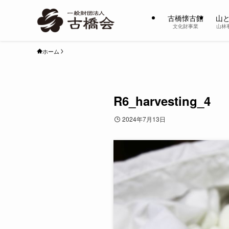
古橋懐古館
山
文化財事業
山林
ホーム
R6_harvesting_4
2024年7月13日