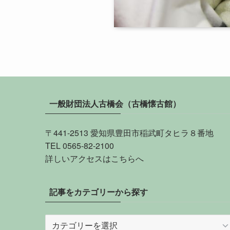
一般財団法人古橋会（古橋懐古館）
〒441-2513 愛知県豊田市稲武町タヒラ８番地
TEL 0565-82-2100
詳しい
アクセスはこちらへ
記事をカテゴリーから探す
記