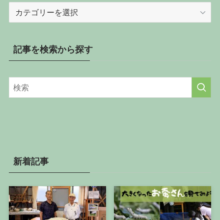
記
事
を
カ
記事を検索から探す
テ
ゴ
リ
ー
か
ら
探
す
新着記事