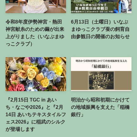
令和8年度伊勢神宮・熱田
6月13日（土曜日）いなぶ
神宮献糸のための繭が出来
まゆっこクラブ蚕の飼育自
上がりました（いなぶまゆ
由参観日の開催のお知らせ
っこクラブ）
『2月15日 TGC in あい
明治から昭和初期にかけて
ち・なごや2026』と『2月
の地域振興を支えた「稲橋
14日 あいちテキスタイルフ
銀行」
ェス2026』に稲武のシルク
が登場します