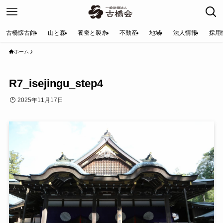
古橋懐古館
山と森
養蚕と製糸
不動産
地域
法人情報
採用
ホーム
R7_isejingu_step4
2025年11月17日