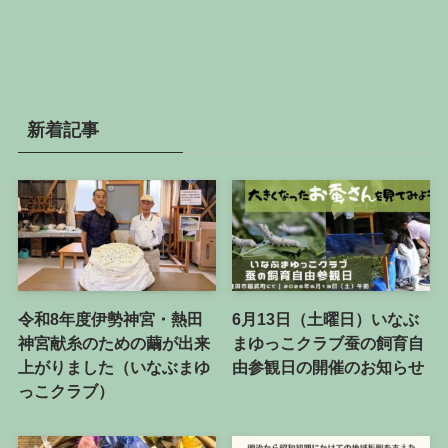
か
ら
探
す
新着記事
令和8年度伊勢神宮・熱田
6月13日（土曜日）いなぶ
神宮献糸のための繭が出来
まゆっこクラブ蚕の飼育自
上がりました（いなぶまゆ
由参観日の開催のお知らせ
っこクラブ）