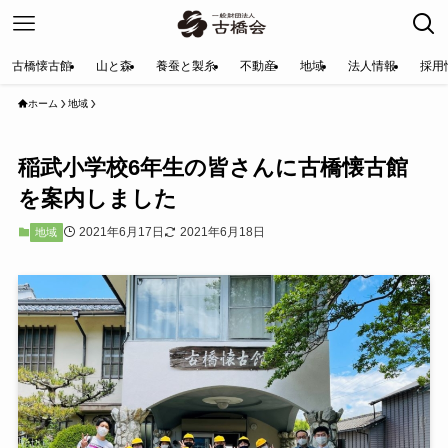
古橋懐古館
山と森
養蚕と製糸
不動産
地域
法人情報
採用
ホーム
地域
稲武小学校6年生の皆さんに古橋懐古館
を案内しました
2021年6月17日
2021年6月18日
地域