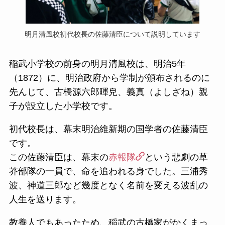
明月清風校初代校長の佐藤清臣について説明しています
稲武小学校の前身の明月清風校は、明治5年
（1872）に、明治政府から学制が頒布されるのに
先んじて、古橋源六郎暉皃、義真（よしざね）親
子が設立した小学校です。
初代校長は、幕末明治維新期の国学者の佐藤清臣
です。
この佐藤清臣は、幕末の
赤報隊
という悲劇の草
莽部隊の一員で、命を追われる身でした。三浦秀
波、神道三郎など幾度となく名前を変える波乱の
人生を送ります。
教養人でもあったため、稲武の古橋家がかくまっ