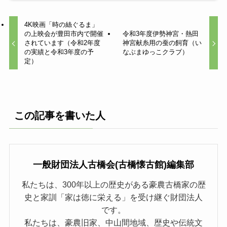
4K映画「時の絲ぐるま」
の上映会が豊田市内で開催
令和3年度伊勢神宮・熱田
されています（令和2年度
神宮献糸用の蚕の飼育（い
の実績と令和3年度の予
なぶまゆっこクラブ）
定）
この記事を書いた人
一般財団法人古橋会(古橋懐古館)編集部
私たちは、300年以上の歴史がある豪農古橋家の歴
史と家訓「家は徳に栄える」を受け継ぐ財団法人
です。
私たちは、豪農旧家、中山間地域、歴史や伝統文