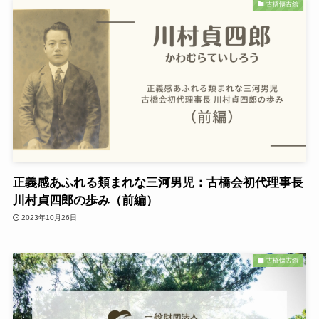
古橋懐古館
正義感あふれる類まれな三河男児：古橋会初代理事長
川村貞四郎の歩み（前編）
2023年10月26日
古橋懐古館