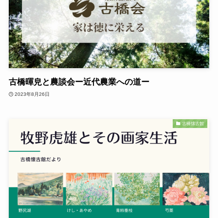
古橋暉皃と農談会ー近代農業への道ー
2023年8月26日
古橋懐古館