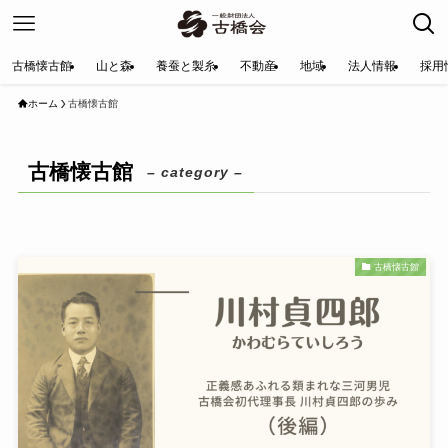
古橋懐古館
山と森
養蚕と製糸
不動産
地域
法人情報
採用
ホーム
古橋懐古館
古橋懐古館
– category –
古橋懐古館