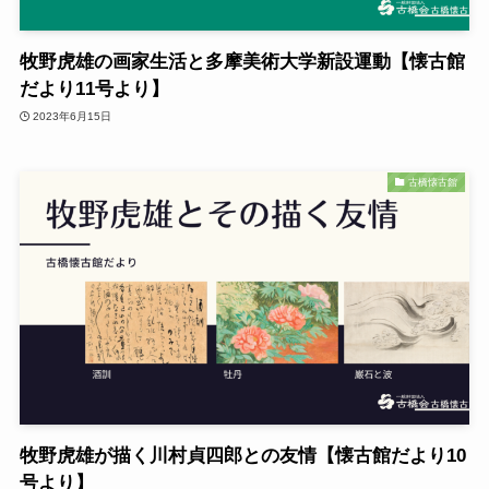
牧野虎雄の画家生活と多摩美術大学新設運動【懐古館
だより11号より】
2023年6月15日
古橋懐古館
牧野虎雄が描く川村貞四郎との友情【懐古館だより10
号より】