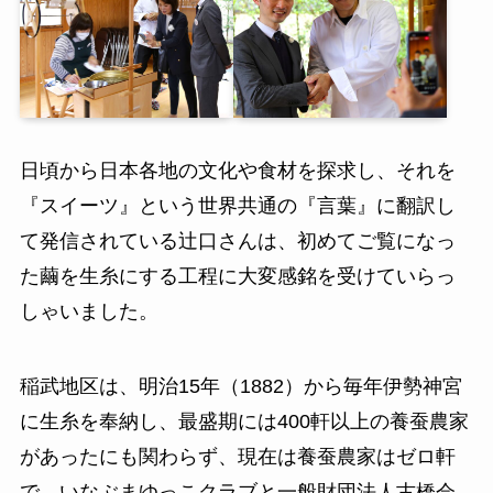
日頃から日本各地の文化や食材を探求し、それを
『スイーツ』という世界共通の『言葉』に翻訳し
て発信されている辻口さんは、初めてご覧になっ
た繭を生糸にする工程に大変感銘を受けていらっ
しゃいました。
稲武地区は、明治15年（1882）から毎年伊勢神宮
に生糸を奉納し、最盛期には400軒以上の養蚕農家
があったにも関わらず、現在は養蚕農家はゼロ軒
で、いなぶまゆっこクラブと一般財団法人古橋会