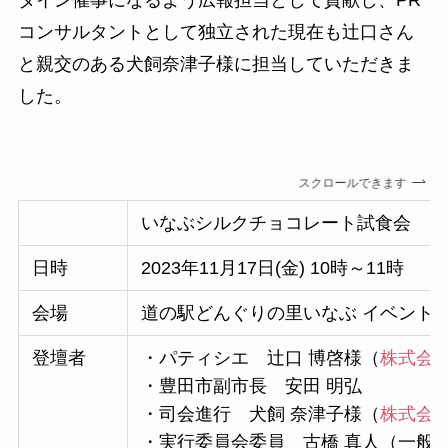
タイン催事になるよう広報担当として貢献し、PR
コンサルタントとして独立された現在も辻口さん
と親交のある犬飼奈津子様に担当していただきま
した。
スクロールできます
いなぶシルクチョコレート試食会
日時
2023年11月17日(金) 10時～11時
会場
道の駅どんぐりの里いなぶ イベント
登壇者
・パティシエ 辻口 博啓様（
株式会
・豊田市副市長 安田 明弘
・司会進行 犬飼 奈津子様（
株式会社W
・実行委員会委員 古橋 真人（一般