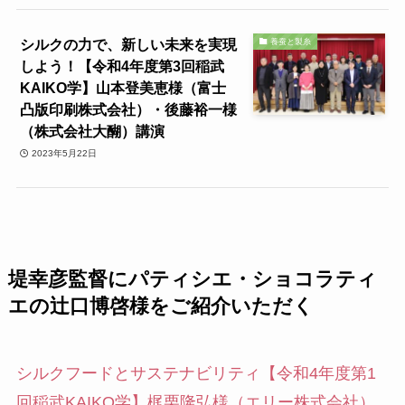
シルクの力で、新しい未来を実現
養蚕と製糸
しよう！【令和4年度第3回稲武
KAIKO学】山本登美恵様（富士
凸版印刷株式会社）・後藤裕一様
（株式会社大醐）講演
2023年5月22日
堤幸彦監督にパティシエ・ショコラティ
エの辻口博啓様をご紹介いただく
シルクフードとサステナビリティ【令和4年度第1
回稲武KAIKO学】梶栗隆弘様（エリー株式会社）