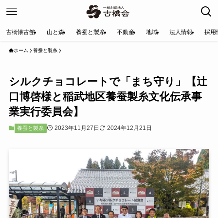
古橋懐古館
山と森
養蚕と製糸
不動産
地域
法人情報
採用
ホーム
養蚕と製糸
シルクチョコレートで「まち守り」【辻
口博啓様と稲武地区養蚕製糸文化伝承事
業実行委員会】
2023年11月27日
2024年12月21日
養蚕と製糸