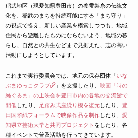
稲武地区（現愛知県豊田市）の養蚕製糸の伝統文
化を、稲武のまちを持続可能にする「まち守り」
の視点で捉え、新しい産業を模索しつつも、地域
住民から遊離したものにならないよう、地域の暮
らし、自然との共生などまで見据えた、志の高い
活動にしようとしています。
これまで実行委員会では、地元の保存団体「
いな
ぶまゆっこクラブ
」を支援したり、
映画「時の
絲ぐるま」の上映会を豊田市内の各地の交流館で
開催
したり、
足踏み式座繰り機を復元
したり、
豊
田国際紙フォーラムで映像作品を制作
したり、
愛
知県立芸術大学と共同プロジェクト
をしたり、各
種イベントで普及活動を行ってきています。